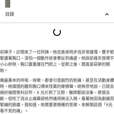
目錄
前陣子，診間來了一位阿姨。她走進來時步伐非常緩慢，雙手緊
緊護著胸口，深怕一個動作就會牽扯到痛處。她說前幾天夜裡不
小心絆倒，胸口重重撞在門把上，從那之後，簡直是惡夢的開
始。
連最基本的呼吸、咳嗽，都會引發劇烈的刺痛，甚至在活動身體
時，她還隱約聽到胸口傳來怪異的摩擦聲。她無奈地說，已經去
過好幾間骨科診所，X 光片照了又照，醫師都說沒事、骨頭沒
斷，但吃了消炎止痛藥卻依然痛得無法入睡。看著她因為劇痛而
緊繃的臉龐，我知道，她需要更精確的答案，來解開這個「X光
看不見的痛」。