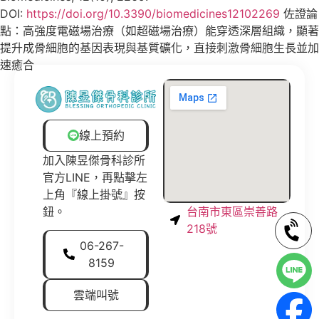
DOI:
https://doi.org/10.3390/biomedicines12102269
佐證論
點：高強度電磁場治療（如超磁場治療）能穿透深層組織，顯著
提升成骨細胞的基因表現與基質礦化，直接刺激骨細胞生長並加
速癒合
線上預約
加入陳昱傑骨科診所
官方LINE，再點擊左
上角『線上掛號』按
鈕。
台南市東區崇善路
218號
06-267-
8159
雲端叫號