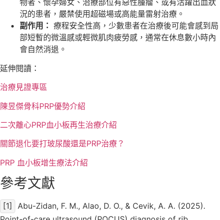
物者、懷孕婦女、治療部位有惡性腫瘤、或有活躍出血狀
況的患者，嚴禁使用超磁場或高能量雷射治療。
副作用：
療程安全性高，少數患者在治療後可能會感到局
部短暫的微溫感或輕微肌肉疲勞感，通常在休息數小時內
會自然消退。
延伸閱讀：
治療見證專區
陳昱傑骨科PRP優勢介紹
二次離心PRP血小板再生治療介紹
關節退化要打玻尿酸還是PRP治療？
PRP 血小板增生療法介紹
參考文獻
[1]
Abu-Zidan, F. M., Alao, D. O., & Cevik, A. A. (2025).
Point-of-care ultrasound (POCUS) diagnosis of rib