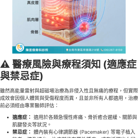
⚠️
醫療風險與療程須知 (
適應症
與禁忌症)
雖然高能量雷射與超磁場治療為非侵入性且無痛的療程，但實際
成效會因個人體質與受傷程度而異，且並非所有人都適用，治療
前必須經由專業醫師評估：
適應症：
適用於各類急慢性疼痛、骨折癒合遲緩、關節與
肌腱發炎等狀況。
禁忌症：
體內裝有心律調節器 (Pacemaker) 等電子植入