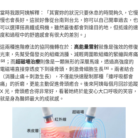
當時我跟阿姨解釋：「其實妳的狀況只要休息的時間夠久，它慢
慢也會長好。這就好像從台南到台北，妳可以自己開車過去，也
可以選擇搭高鐵或飛機。雖然最後都會到達目的地，但抵達的速
度和過程中的舒適感會有很大的差別。」
這兩種進階療法的協同機轉在於：
高能量雷射
就像是強效的修復
光束，先幫受傷發炎的組織消腫、減輕周圍軟組織的緊繃與疼痛
；而
超磁場治療
則像是一顆無形的深層馬達，透過高強度的
[2]
電磁場直接穿透皮下到達骨頭，刺激骨細胞生長
。兩者結合
[3]
（消腫止痛＋刺激生長），不僅能快速壓制那種「連呼吸都會
痛」的折磨，更能主動促進骨頭癒合。後來阿姨每個月回診追蹤
X 光，骨頭癒合得非常好，看著她終於能安心大口呼吸的笑容，
就是身為醫師最大的成就感。