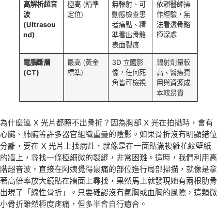
高解析超音
極高 (精準
無輻射、可
依賴醫師操
波
定位)
動態檢查患
作經驗，無
(Ultrasou
者痛點、精
法看透骨骼
nd)
準看出骨骼
極深處
表面裂痕
電腦斷層
最高 (黃金
3D 立體影
輻射劑量較
(CT)
標準)
像，任何死
高、醫療費
角皆可檢視
用與資源成
本較昂貴
為什麼連 X 光片都照不出骨折？因為胸部 X 光在拍攝時，會有
心臟、肺臟等許多器官組織重疊的陰影。如果骨折沒有明顯錯位
分離，要在 X 光片上找病灶，就像是在一面貼滿複雜花紋壁紙
的牆上，尋找一條極細微的裂縫，非常困難。這時，我們利用高
階超音波，直接在阿姨覺得最痛的部位進行局部掃描，就像是拿
著高倍率放大鏡貼在牆面上尋找，果然馬上就發現她有兩根肋骨
出現了「線性骨折」。只要確認沒有氣胸或血胸的風險，這類微
小骨折雖然極度疼痛，但多半會自行癒合。