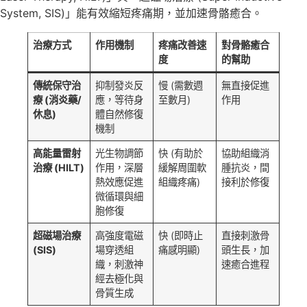
System, SIS)」能有效縮短疼痛期，並加速骨骼癒合。
治療方式
作用機制
疼痛改善速
對骨骼癒合
度
的幫助
傳統保守治
抑制發炎反
慢 (需數週
無直接促進
療 (
消炎藥/
應，等待身
至數月)
作用
休息)
體自然修復
機制
高能量雷射
光生物調節
快 (有助於
協助組織消
治療 (HILT)
作用，深層
緩解周圍軟
腫抗炎，間
熱效應促進
組織疼痛)
接利於修復
微循環與細
胞修復
超磁場治療
高強度電磁
快 (即時止
直接刺激骨
(SIS)
場穿透組
痛感明顯)
頭生長，加
織，刺激神
速癒合進程
經去極化與
骨質生成