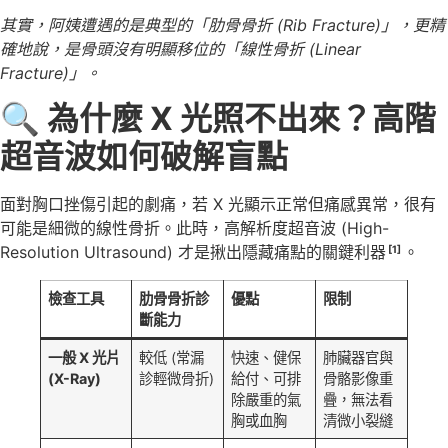
其實，阿姨遭遇的是典型的「肋骨骨折 (Rib Fracture)」，更精
確地說，是骨頭沒有明顯移位的「線性骨折 (Linear
Fracture)」。
🔍
為什麼 X
光照不出來？高階
超音波如何破解盲點
面對胸口挫傷引起的劇痛，若 X 光顯示正常但痛感異常，很有
可能是細微的線性骨折。此時，高解析度超音波 (High-
Resolution Ultrasound) 才是揪出隱藏痛點的關鍵利器
。
[1]
檢查工具
肋骨骨折診
優點
限制
斷能力
一般 X
光片
較低 (常漏
快速、健保
肺臟器官與
(X-Ray)
診輕微骨折)
給付、可排
骨骼影像重
除嚴重的氣
疊，無法看
胸或血胸
清微小裂縫