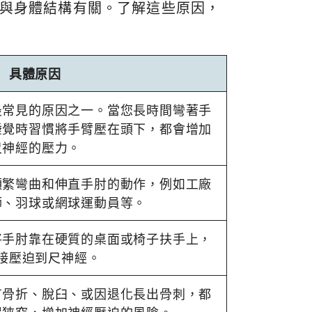
與身體結構有關。了解這些原因，
具體原因
最常見的原因之一。當您長時間彎著手
睡覺時習慣將手臂壓在頭下，都會增加
尺神經的壓力。
頻繁彎曲和伸直手肘的動作，例如工廠
師、羽球或網球運動員等。
將手肘靠在硬質的桌面或椅子扶手上，
接壓迫到尺神經。
有骨折、脫臼、或因退化長出骨刺，都