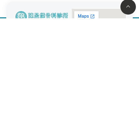
線上預
約
加入陳昱傑骨科診所官
方LINE，再點擊左上角
『線上掛號』按鈕。
台南市東區崇善路218
號
06-
267-
8159
雲端叫號
任何醫療處置均有其潛在風險，實際治療效果與恢復狀況因個人體質
而異，進行療程前須由專業醫師當面進行評估與溝通。