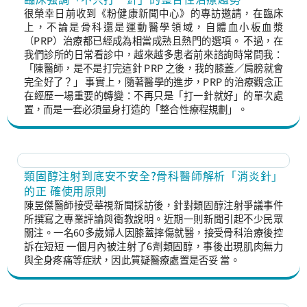
很榮幸日前收到《粉健康新聞中心》的專訪邀請，在臨床
上，不論是骨科還是運動醫學領域，自體血小板血漿
（PRP）治療都已經成為相當成熟且熱門的選項。 不過，在
我們診所的日常看診中，越來越多患者前來諮詢時常問我：
「陳醫師，是不是打完這針 PRP 之後，我的膝蓋／肩膀就會
完全好了？」 事實上，隨著醫學的進步，PRP 的治療觀念正
在經歷一場重要的轉變：不再只是「打一針就好」的單次處
置，而是一套必須量身打造的「整合性療程規劃」。
類固醇注射到底安不安全?骨科醫師解析「消炎針」
的正 確使用原則
陳昱傑醫師接受華視新聞採訪後，針對類固醇注射爭議事件
所撰寫之專業評論與衛教說明。近期一則新聞引起不少⺠眾
關注。一名60多歲婦人因膝蓋摔傷就醫，接受骨科治療後控
訴在短短 一個月內被注射了6劑類固醇，事後出現肌肉無力
與全身疼痛等症狀，因此質疑醫療處置是否妥 當。