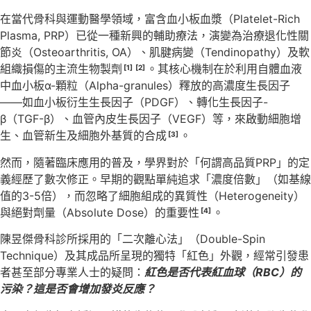
在當代骨科與運動醫學領域，富含血小板血漿（Platelet-Rich
Plasma, PRP）已從一種新興的輔助療法，演變為治療退化性關
節炎（Osteoarthritis, OA）、肌腱病變（Tendinopathy）及軟
組織損傷的主流生物製劑
。其核心機制在於利用自體血液
[1]
[2]
中血小板α-顆粒（Alpha-granules）釋放的高濃度生長因子
——如血小板衍生生長因子（PDGF）、轉化生長因子-
β（TGF-β）、血管內皮生長因子（VEGF）等，來啟動細胞增
生、血管新生及細胞外基質的合成
。
[3]
然而，隨著臨床應用的普及，學界對於「何謂高品質PRP」的定
義經歷了數次修正。早期的觀點單純追求「濃度倍數」（如基線
值的3-5倍），而忽略了細胞組成的異質性（Heterogeneity）
與絕對劑量（Absolute Dose）的重要性
。
[4]
陳昱傑骨科診所採用的「二次離心法」（Double-Spin
Technique）及其成品所呈現的獨特「紅色」外觀，經常引發患
者甚至部分專業人士的疑問：
紅色是否代表紅血球（RBC）的
污染？這是否會增加發炎反應？