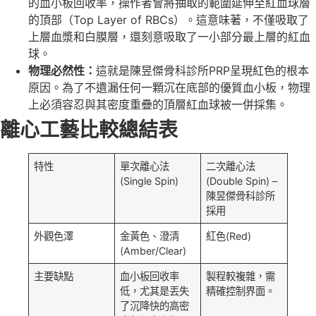
的血小板回收率，操作者會將抽取的範圍延伸至紅血球層
的頂部（Top Layer of RBCs）。這意味著，不僅吸取了
上層血漿和白膜層，還刻意吸取了一小部分最上層的紅血
球。
物理必然性：
這就是陳昱傑骨科診所PRP呈現紅色的根本
原因。為了不遺漏任何一顆沉在底部的優質血小板，物理
上必須容忍與其密度重疊的頂層紅血球被一併採集。
離心工藝比較總結表
特性
單次離心法
二次離心法
(Single Spin)
(Double Spin) –
陳昱傑骨科診所
採用
外觀色澤
金黃色、澄清
紅色(Red)
(Amber/Clear)
主要缺點
血小板回收率
製程較複雜，需
低，尤其是丟失
精確控制界面。
了沉降快的高密