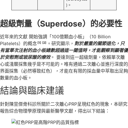
)。
超級劑量（Superdose）的必要性
近年來的文獻 開始強調「100億顆血小板」（10 Billion
Platelets）的概念
。研究顯示，
對於嚴重的關節退化，只
[1]
[2]
有當單次注射的血小板總數超過這一閾值時，才能觀察到顯著優
於安慰劑或玻尿酸的療效
。 要達到這一超級劑量，依賴單次離
心或淺層採集幾乎是不可能的。唯有通過二次離心並進行深度的
界面採集（必然導致紅色），才能在有限的採血量中萃取出足夠
數量的血小板。
結論與臨床建議
針對陳昱傑骨科診所關於二次離心PRP呈現紅色的現象，本研究
報告綜合物理學原理與最新醫學文獻，得出以下結論：