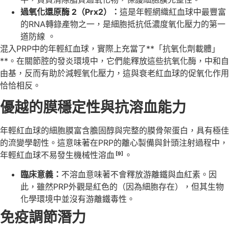
過氧化還原酶 2（Prx2）：
這是年輕網織紅血球中最豐富
的RNA轉錄產物之一，是細胞抵抗低濃度氧化壓力的第一
道防線 。
混入PRP中的年輕紅血球，實際上充當了**「抗氧化劑載體」
**。在關節腔的發炎環境中，它們能釋放這些抗氧化酶，中和自
由基，反而有助於減輕氧化壓力，這與衰老紅血球的促氧化作用
恰恰相反。
優越的膜穩定性與抗溶血能力
年輕紅血球的細胞膜富含膽固醇與完整的膜骨架蛋白，具有極佳
的流變學韌性。這意味著在PRP的離心製備與針頭注射過程中，
年輕紅血球不易發生機械性溶血
。
[9]
臨床意義：
不溶血意味著不會釋放游離鐵與血紅素。因
此，雖然PRP外觀是紅色的（因為細胞存在），但其生物
化學環境中並沒有游離鐵毒性。
免疫調節潛力