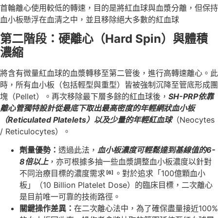
首輪離心使用較低的轉速，目的是將紅血球與血漿分離，但保持
血小板懸浮在血清之中，並且移除絕大多數的紅血球
第二階段：硬離心（Hard Spin）與體積
濃縮
將含有微量紅血球的血漿轉移至第二管後，進行高轉速離心。此
時，所有血小板（包括輕型與重型）皆被強制沉降至管底形成團
塊（Pellet）。再次移除最下層多餘的紅血球後，
SH-PRP依靠
離心管獨特設計從最底下取出最高密度的年輕網狀血小板
（Reticulated Platelets）以及少量的年輕紅血球
（Neocytes
/ Reticulocytes）。
劑量優勢：
透過此法，
血小板濃度可輕鬆達到基線值的6-
8倍以上
，亦可根據多抽一些血漿調整血小板濃度以針對
不同治療目標的濃度需求
。對於追求「100億顆血小
[6]
板」（10 Billion Platelet Dose）的臨床目標，二次離心
是目前唯一可靠的技術路徑。
關鍵操作差異：
在二次離心法中，為了確保盡量接近100%