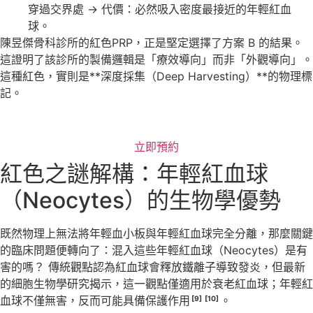
穿過交界處 -> 代價：必然吸入密度最接近的年輕紅血
球。
陳昱傑骨科診所的紅色PRP，正是堅定選擇了方案 B 的結果。
這證明了該診所的製備邏輯是「療效導向」而非「外觀導向」。
這種紅色，實則是**深度採集（Deep Harvesting）**的物理標
記。
立即預約
紅色之謎解構：年輕紅血球
（Neocytes）的生物學優勢
既然物理上無法將年輕血小板與年輕紅血球完全分離，那麼關鍵
的臨床問題便轉向了：混入這些年輕紅血球（Neocytes）是有
害的嗎？ 傳統觀點認為紅血球會釋放鐵離子導致發炎，但最新
的細胞生物學研究揭示，這一觀點僅適用於衰老紅血球；年輕紅
血球不僅無害，反而可能具備保護作用
。
[9]
[10]