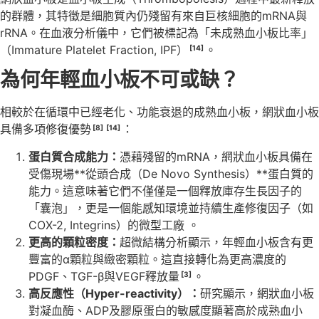
的群體，其特徵是細胞質內仍殘留有來自巨核細胞的mRNA與
rRNA。在血液分析儀中，它們被標記為「未成熟血小板比率」
（Immature Platelet Fraction, IPF）
。
[14]
為何年輕血小板不可或缺？
相較於在循環中已經老化、功能衰退的成熟血小板，網狀血小板
具備多項修復優勢
：
[8]
[14]
蛋白質合成能力：
憑藉殘留的mRNA，網狀血小板具備在
受傷現場**從頭合成（De Novo Synthesis）**蛋白質的
能力。這意味著它們不僅僅是一個釋放庫存生長因子的
「囊泡」，更是一個能感知環境並持續生產修復因子（如
COX-2, Integrins）的微型工廠 。
更高的顆粒密度：
超微結構分析顯示，年輕血小板含有更
豐富的α顆粒與緻密顆粒。這直接轉化為更高濃度的
PDGF、TGF-β與VEGF釋放量
。
[3]
高反應性（Hyper-reactivity）：
研究顯示，網狀血小板
對凝血酶、ADP及膠原蛋白的敏感度顯著高於成熟血小