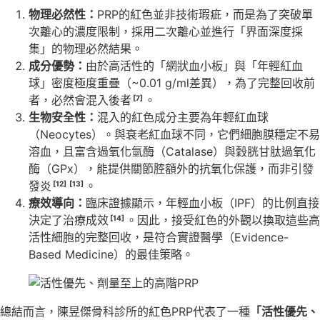
物理必然性：
PRP的紅色並非技術瑕疵，而是為了突破單
次離心的濃度限制，採用二次離心並進行「界面深度採
集」的物理必然結果。
成分優勢：
由於高活性的「網狀血小板」與「年輕紅血
球」密度極度重疊（~0.01 g/ml差異），為了完整回收前
者，必然會混入後者
。
[7]
生物安全性：
混入的紅色成分主要為年輕紅血球
（Neocytes）。與衰老紅血球不同，它們細胞膜穩定不易
溶血，且富含過氧化氫酶（Catalase）與穀胱甘肽過氧化
酶（GPx），能提供關節腔額外的抗氧化保護，而非引發
發炎
。
[12]
[13]
療效導向：
臨床證據顯示，年輕血小板（IPF）的比例直接
決定了治療成效
。因此，接受紅色的外觀以換取這些高
[14]
活性細胞的完整回收，是符合實證醫學（Evidence-
Based Medicine）的最佳策略。
總結而言，陳昱傑骨科診所的紅色PRP代表了一種
「活性優先、