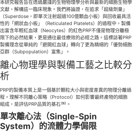
本研究報告旨在透過嚴謹的生物物理學分析與最新的細胞生物學
文獻，解構這一臨床現象。我們將論證，在追求「超級劑量」
（Superdose，即單次注射超過100億顆血小板）與回收最具活
性的「網狀血小板」（Reticulated Platelets）的過程中，製備
出富含年輕紅血球（Neocytes）的紅色PRP不僅是物理分離極
限下的必然結果，更是通往最佳療效的必經之路。這標誌著PRP
製備理念從單純的「避開紅血球」轉向了更為精細的「優勢細胞
亞群（Subpopulation）富集」。
離心物理學與製備工藝之比較分
析
PRP的製備本質上是一個基於顆粒大小與密度差異的物理分離過
程。理解不同離心策略（Protocol）如何影響最終產物的細胞
組成，是評估PRP品質的基石
。
[5]
單次離心法（Single-Spin
System）的流體力學侷限