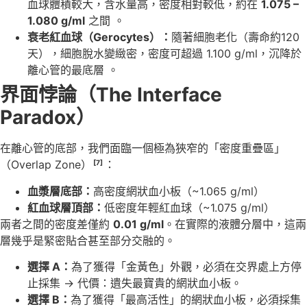
血球體積較大，含水量高，密度相對較低，約在
1.075 –
1.080 g/ml
之間 。
衰老紅血球（Gerocytes）：
隨著細胞老化（壽命約120
天），細胞脫水變緻密，密度可超過 1.100 g/ml，沉降於
離心管的最底層 。
界面悖論（The Interface
Paradox）
在離心管的底部，我們面臨一個極為狹窄的「密度重疊區」
（Overlap Zone）
：
[7]
血漿層底部：
高密度網狀血小板（~1.065 g/ml）
紅血球層頂部：
低密度年輕紅血球（~1.075 g/ml）
兩者之間的密度差僅約
0.01 g/ml
。在實際的液體分層中，這兩
層幾乎是緊密貼合甚至部分交融的。
選擇 A：
為了獲得「金黃色」外觀，必須在交界處上方停
止採集 -> 代價：遺失最寶貴的網狀血小板。
選擇 B：
為了獲得「最高活性」的網狀血小板，必須採集