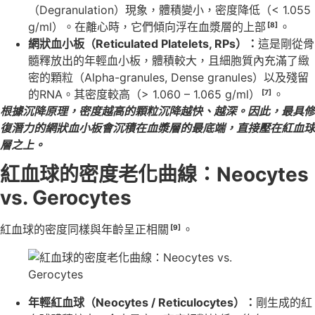
（Degranulation）現象，體積變小，密度降低（< 1.055
g/ml）。在離心時，它們傾向浮在血漿層的上部
。
[8]
網狀血小板（Reticulated Platelets, RPs）：
這是剛從骨
髓釋放出的年輕血小板，體積較大，且細胞質內充滿了緻
密的顆粒（Alpha-granules, Dense granules）以及殘留
的RNA。其密度較高（> 1.060 – 1.065 g/ml）
。
[7]
根據沉降原理，密度越高的顆粒沉降越快、越深。因此，最具修
復潛力的網狀血小板會沉積在血漿層的最底端，直接壓在紅血球
層之上。
紅血球的密度老化曲線：Neocytes
vs. Gerocytes
紅血球的密度同樣與年齡呈正相關
。
[9]
年輕紅血球（Neocytes / Reticulocytes）：
剛生成的紅