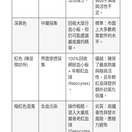
活性成分。
長因子濃度
與活性不
足。
深黃色
中層採集
回收大部分
標準：市面
血小板，但
上大多數商
仍可能遺漏
業套件的水
最底層的精
平。
華。
紅色 (陳昱
界面穿透採
100%回收
優越：確保
傑診所)
集
網狀血小板
了最高劑量
+ 年輕紅血
與極高活
球
性，且年輕
(Neocytes)
紅血球提供
。
額外抗氧化
保護。
暗紅色混濁
全血污染
操作粗糙，
劣質：高鐵
混入大量底
毒性與發炎
層衰老紅血
風險，應極
球
力避免
(Gerocytes