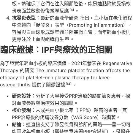
板。這確保了它們在注入關節腔後，能迅速黏附於受損軟
骨表面並啟動修復級聯反應
。
[8]
抗發炎表型：
最新的血液學研究 指出，血小板在老化過程
中會轉向「促發炎」表型（Promoting Inflammation），
容易與白血球形成聚集體並阻塞微血管；而年輕血小板則
更專注於止血與組織再生
。
[8]
臨床證據：IPF與療效的正相關
為了證實年輕血小板的臨床價值，2021年發表在 Regenerative
Therapy 的研究 The immature platelet fraction affects the
efficacy of platelet-rich plasma therapy for knee
osteoarthritis 提供了關鍵證據
。
[14]
研究設計：
分析了大量接受PRP治療的膝關節炎患者，探
討血液參數與治療效果的關聯。
核心發現：
未成熟血小板比率（IPF%）越高的患者，其
PRP治療後的疼痛改善分數（VAS Score）越顯著。
結論：
這直接支持了陳昱傑骨科診所的策略——盡一切可
能回收年輕血小板（即使這意味著PRP會變紅），是提升