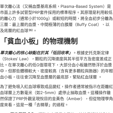
單次離心法（又稱血漿基底系統，Plasma-Based System）是
市面上許多試管型PRP套件採用的標準程序。其原理是利用較低
的離心力（通常小於1000g）或較短的時間，將全血初步分離為
三層：最上層的血漿、中間極薄的白膜層（Buffy Coat）、以
及底層的紅血球
。
[5]
「貧血小板」的物理機制
單次離心的核心缺點在於其「低回收率」
。根據史托克斯定律
（Stokes’ Law），顆粒的沉降速度與其半徑平方及密度差成正
比。在單次離心的低G值環境下，大部分血小板雖然懸浮於血漿
中，但那些體積較大、密度較高（含有更多顆粒與胞器）的年輕
血小板，往往會沉降至血漿層的最底部，緊貼紅血球層 。
為了避免吸入紅血球導致成品變紅，操作者通常被指示在距離紅
血球層上方數毫米（如2-5mm）處停止抽取血漿。這種操作雖
然保證了PRP外觀呈現悅目的金黃色（Amber），但從物理學角
度來看，這是一種「去精華」的過程。