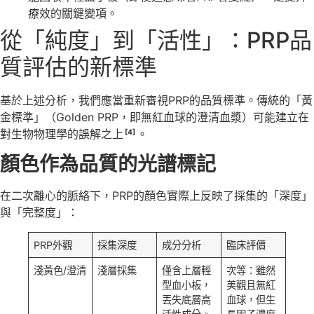
療效的關鍵變項。
從「純度」到「活性」：PRP品
質評估的新標準
基於上述分析，我們應當重新審視PRP的品質標準。傳統的「黃
金標準」（Golden PRP，即無紅血球的澄清血漿）可能建立在
對生物物理學的誤解之上
。
[4]
顏色作為品質的光譜標記
在二次離心的脈絡下，PRP的顏色實際上反映了採集的「深度」
與「完整度」：
PRP外觀
採集深度
成分分析
臨床評價
淺黃色/澄清
淺層採集
僅含上層輕
次等：雖然
型血小板，
美觀且無紅
丟失底層高
血球，但生