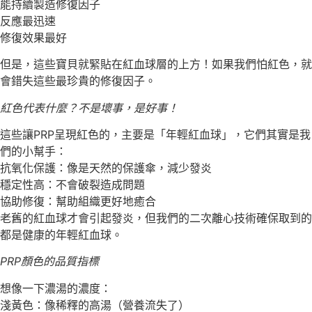
能持續製造修復因子
反應最迅速
修復效果最好
但是，這些寶貝就緊貼在紅血球層的上方！如果我們怕紅色，就
會錯失這些最珍貴的修復因子。
紅色代表什麼？不是壞事，是好事！
這些讓PRP呈現紅色的，主要是「年輕紅血球」，它們其實是我
們的小幫手：
抗氧化保護：像是天然的保護傘，減少發炎
穩定性高：不會破裂造成問題
協助修復：幫助組織更好地癒合
老舊的紅血球才會引起發炎，但我們的二次離心技術確保取到的
都是健康的年輕紅血球。
PRP顏色的品質指標
想像一下濃湯的濃度：
淺黃色：像稀釋的高湯（營養流失了）