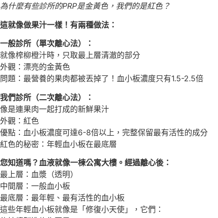
為什麼有些診所的PRP是金黃色，我們的是紅色？
這就像做果汁一樣！有兩種做法：
一般診所（單次離心法）：
就像榨柳橙汁時，只取最上層清澈的部分
外觀：漂亮的金黃色
問題：最營養的果肉都被丟掉了！血小板濃度只有1.5-2.5倍
我們診所（二次離心法）：
像是連果肉一起打成的新鮮果汁
外觀：紅色
優點：血小板濃度可達6-8倍以上，完整保留最有活性的成分
紅色的秘密：年輕血小板在最底層
您知道嗎？血液就像一棟公寓大樓。經過離心後：
最上層：血漿（透明）
中間層：一般血小板
最底層：最年輕、最有活性的血小板
這些年輕血小板就像是「修復小天使」，它們：