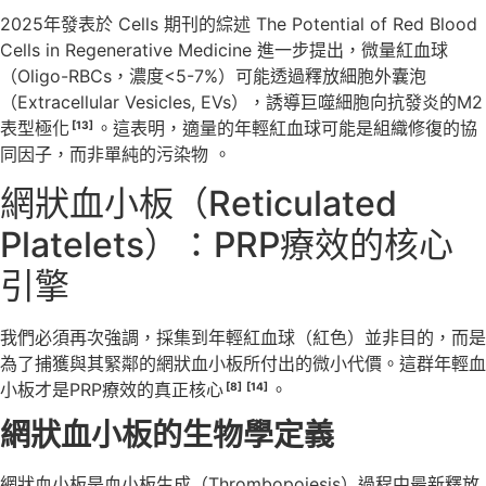
2025年發表於 Cells 期刊的綜述 The Potential of Red Blood
Cells in Regenerative Medicine 進一步提出，微量紅血球
（Oligo-RBCs，濃度<5-7%）可能透過釋放細胞外囊泡
（Extracellular Vesicles, EVs），誘導巨噬細胞向抗發炎的M2
表型極化
。這表明，適量的年輕紅血球可能是組織修復的協
[13]
同因子，而非單純的污染物 。
網狀血小板（Reticulated
Platelets）：PRP療效的核心
引擎
我們必須再次強調，採集到年輕紅血球（紅色）並非目的，而是
為了捕獲與其緊鄰的網狀血小板所付出的微小代價。這群年輕血
小板才是PRP療效的真正核心
。
[8]
[14]
網狀血小板的生物學定義
網狀血小板是血小板生成（Thrombopoiesis）過程中最新釋放