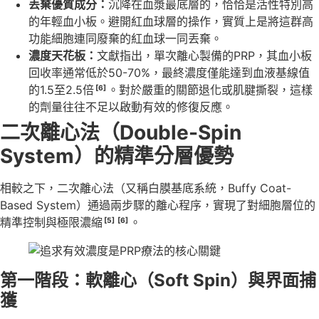
丟棄優質成分：
沉降在血漿最底層的，恰恰是活性特別高
的年輕血小板。避開紅血球層的操作，實質上是將這群高
功能細胞連同廢棄的紅血球一同丟棄。
濃度天花板：
文獻指出，單次離心製備的PRP，其血小板
回收率通常低於50-70%，最終濃度僅能達到血液基線值
的1.5至2.5倍
。對於嚴重的關節退化或肌腱撕裂，這樣
[6]
的劑量往往不足以啟動有效的修復反應。
二次離心法（Double-Spin
System）的精準分層優勢
相較之下，二次離心法（又稱白膜基底系統，Buffy Coat-
Based System）通過兩步驟的離心程序，實現了對細胞層位的
精準控制與極限濃縮
。
[5]
[6]
第一階段：軟離心（Soft Spin）與界面捕
獲