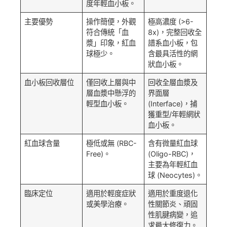
度年輕血小板。
主要優勢
操作簡便，外觀
極高濃度 (>6-
符合傳統「血
8x)，完整回收全
漿」印象，紅血
譜系血小板，包
球極少。
含最具活性的網
狀血小板。
血小板回收層位
僅回收上層與中
回收全層血漿及
層血漿中懸浮的
界面層
輕型血小板。
(Interface)，捕
獲重型/年輕網狀
血小板。
紅血球含量
極低或無 (RBC-
含有微量紅血球
Free)。
(Oligo-RBC)，
主要為年輕紅血
球 (Neocytes)。
臨床定位
適用於輕度症狀
適用於重度退化
或美學治療。
性關節炎、頑固
性肌腱病變，追
求最大修復力。