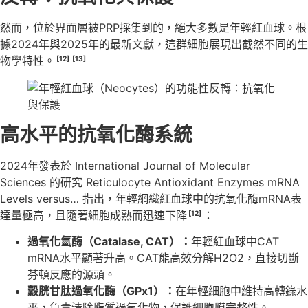
然而，位於界面層被PRP採集到的，絕大多數是年輕紅血球。根
據2024年與2025年的最新文獻，這群細胞展現出截然不同的生
物學特性。
[12]
[13]
高水平的抗氧化酶系統
2024年發表於 International Journal of Molecular
Sciences 的研究 Reticulocyte Antioxidant Enzymes mRNA
Levels versus… 指出，年輕網織紅血球中的抗氧化酶mRNA表
達量極高，且隨著細胞成熟而迅速下降
：
[12]
過氧化氫酶（Catalase, CAT）：
年輕紅血球中CAT
mRNA水平顯著升高。CAT能高效分解H2O2，直接切斷
芬頓反應的源頭。
穀胱甘肽過氧化酶（GPx1）：
在年輕細胞中維持高轉錄水
平，負責清除脂質過氧化物，保護細胞膜完整性。