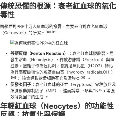
傳統恐懼的根源：衰老紅血球的氧化
毒性
醫學界對PRP中混入紅血球的擔憂，主要來自對衰老紅血球
（Gerocytes）的研究。
[10]
[11]
芬頓反應（Fenton Reaction）：
衰老紅血球膜脆弱，易
發生溶血（Hemolysis），釋放游離鐵（Free Iron）與血
紅素。鐵離子作為催化劑，會將過氧化氫（H2O2）轉化
為具高度破壞性的羥基自由基（hydroxyl radicals,OH-）
： 這會導致軟骨細胞死亡及滑膜炎
。
[10]
[11]
促發炎因子：
衰老紅血球的死亡（Eryptosis）會釋放巨噬
細胞移動抑制因子（MIF），進而誘導IL-1β與TNF-α 等強
效發炎因子的生成 。
年輕紅血球（Neocytes）的功能性
反轉：抗氧化與保護