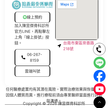
線上預約
加入陳昱傑骨科診所
官方LINE，再點擊左
上角『線上掛號』按
鈕。
台南市東區崇善路
218號
06-267-
8159
雲端叫號
任何醫療處置均有其潛在風險，實際治療效果與恢復狀況
因個人體質而異，進行療程前須由專業醫師當面進行評估
與溝通。
Copyright © 2026 陳昱傑骨科診所