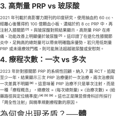
3.
高劑量
PRP vs
玻尿酸
2021 年刊載於高影響力期刊的印度研究，使用抽血約 60 cc、
經離心後獲得約 100 億顆血小板、濃縮於約 8 cc PRP 中，再
注射入膝關節
。與玻尿酸對照結果顯示，高劑量 PRP 在疼
[7]
痛、功能改善上明顯優於玻尿酸
。這印證了在退化性膝關節
[7]
炎中，足夠高的總劑量可以帶來明確臨床優勢，若只用低劑量
PRP 或未達療效門檻，則可能無法超越玻尿酸或安慰劑。
4.
療程次數：一次
vs
多次
2023 年針對膝關節 PRP 的系統性回顧，納入 7 篇 RCT，追蹤
至少一年，結果顯示三次 PRP 治療優於一次治療，兩次治療與
一次差異不明顯
。這意味著 PRP 治療不只是單次注射，而是
[9]
一種「療程概念」，總療效 = (每次總劑量) × (治療次數) × (給
藥路徑與定位精準度)
。這也正是陳昱傑骨科診所採行
[4]
[5]
[9]
「周全性注射」與精準規劃療程數的原因。
為何會出現矛盾？
──體