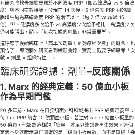
有研究將軟骨細胞暴露於不同濃度 PRP（如基線濃度 vs 5 倍濃
度）與不同次數接觸，發現在 14 天後，5 倍濃度 PRP 組的細
胞增生約為基線濃度 PRP 的兩倍以上（約 7 倍 vs 超過 15
倍）
。低濃度多次給予 vs 高濃度少次給予相比，高濃度少次
[6]
仍可能勝出，顯示「每次接觸的劑量」非常重要
。
[6]
這呼應了後續臨床上「高單次劑量＋足夠療程次數」的概念，也
預告了：即使體外研究看到鐘形曲線，實務上仍要仔細思考「次
數 × 劑量 × 組織特性」。
臨床研究證據：劑量
–反應關係
1. Marx
的經典定義：
50
億血小板
作為早期門檻
20 多年前，Marx 在口腔頜面外科領域提出 PRP 經典定義
：
[3]
每 1 cc PRP 約含 10 億顆血小板，若注射 5 cc，總血小板量約
50 億顆，他認為這樣的「總量」才足以達到骨再生效果。這個
定義本身就暗示真正關鍵的是「總血小板顆數」而不是單純「幾