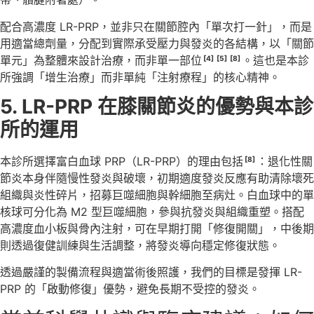
配合高濃度 LR-PRP，並非只在關節腔內「單次打一針」，而是
用適當總劑量，分配到實際承受壓力與發炎的各結構，以「關節
單元」為整體來設計治療，而非單一部位
。這也是本診
[4]
[5]
[8]
所強調「增生治療」而非單純「注射療程」的核心精神。
5. LR-PRP
在膝關節炎的優勢與本診
所的運用
本診所選擇富白血球 PRP（LR-PRP）的理由包括
：退化性關
[8]
節炎本身伴隨慢性發炎與破壞，初期適度發炎反應有助清除壞死
組織與炎性碎片，招募巨噬細胞與幹細胞至病灶。白血球中的單
核球可分化為 M2 型巨噬細胞，參與抗發炎與組織重塑。搭配
高濃度血小板與骨內注射，可在早期打開「修復開關」，中後期
則透過復健訓練與生活調整，將發炎導向穩定修復狀態。
透過嚴謹的製備流程與適當術後照護，我們的目標是發揮 LR-
PRP 的「啟動修復」優勢，避免長期不受控的發炎。