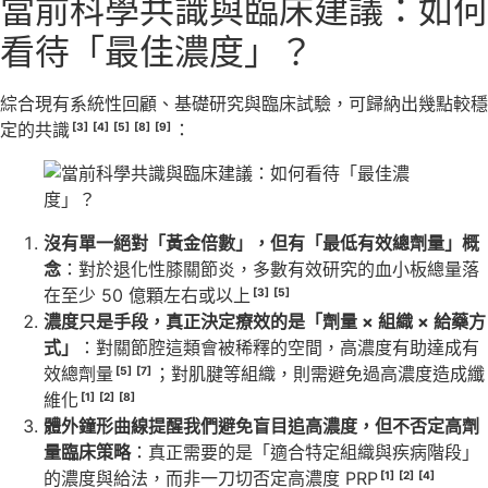
當前科學共識與臨床建議：如何
看待「最佳濃度」？
綜合現有系統性回顧、基礎研究與臨床試驗，可歸納出幾點較穩
定的共識
：
[3]
[4]
[5]
[8]
[9]
沒有單一絕對「黃金倍數」，但有「最低有效總劑量」概
念
：對於退化性膝關節炎，多數有效研究的血小板總量落
在至少 50 億顆左右或以上
[3]
[5]
濃度只是手段，真正決定療效的是「劑量
×
組織
×
給藥方
式」
：對關節腔這類會被稀釋的空間，高濃度有助達成有
效總劑量
；對肌腱等組織，則需避免過高濃度造成纖
[5]
[7]
維化
[1]
[2]
[8]
體外鐘形曲線提醒我們避免盲目追高濃度，但不否定高劑
量臨床策略
：真正需要的是「適合特定組織與疾病階段」
的濃度與給法，而非一刀切否定高濃度 PRP
[1]
[2]
[4]