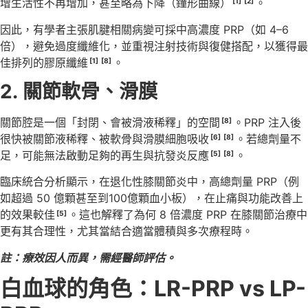
增生活性不再增加，甚至略為下降（鐘形曲線）
。
[1]
[2]
因此，有學者主張肌腱相關病變可採中高濃度 PRP（如 4–6
倍），避免過度纖維化，並重視注射技術與復健搭配，以獲得最
佳排列的膠原纖維
。
[1]
[8]
2.
關節軟骨、滑膜
關節腔是一個「封閉、會被滑液稀釋」的空間
。PRP 注入後
[8]
很快被關節液稀釋、被軟骨與滑膜細胞吸收
。若總劑量不
[6]
[8]
足，可能無法啟動足夠的再生與抗發炎反應
。
[5]
[8]
臨床統合分析顯示，在退化性膝關節炎中，高總劑量 PRP（例
如超過 50 億顆甚至到100億顆血小板），在止痛與功能改善上
的效果較佳
。這也解釋了為何 8 倍濃度 PRP 在膝關節治療中
[5]
更有其合理性，尤其當結合適當體積與多次療程時。
註：療效因人而異，需經醫師評估。
白血球的角色：
LR-PRP vs LP-