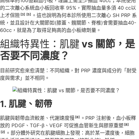
高標準的100億顆血小板，理論上需至少抽血 40cc；本院使用
的二次離心系統血小板回收率 95%，實際抽血量多須 40 cc以
上才保險
。這也說明為何本診所使用二次離心 SH PRP 系
[3]
[5]
統，並且設計在大關節如(膝蓋、髖關節、脊椎)會需要抽血40-
60cc，就是為了取得足夠高的血小板總劑量。
組織特異性：肌腱
vs 關節，是
否要不同濃度？
目前研究愈來愈清楚：不同組織，對 PRP 濃度與成分的「耐受
度與需求」並不相同。
1.
肌腱、韌帶
肌腱與韌帶血流較差、代謝速度慢
。PRP 注射後，血小板釋
[8]
放的 PDGF、TGF-β、VEGF 可促進血管新生與膠原重塑
[8]
。部分體外研究在肌腱細胞上發現：高於某一濃度後，細胞
[2]