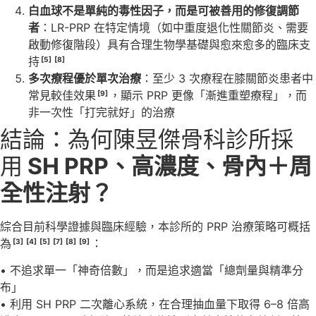
白血球不是單純的毒性因子，而是可被善用的修復調節
者
：LR-PRP 在特定情境（如中重度退化性關節炎、需要
啟動修復階段）具有合理生物學基礎與愈來愈多的臨床支
持
[5]
[8]
多次療程優於單次治療
：至少 3 次療程在膝關節炎患者中
常見較佳效果
，顯示 PRP 更像「漸進重塑療程」，而
[9]
非一次性「打完就好」的治療
結論：為何陳昱傑骨科診所採
用
SH PRP、高濃度、骨內＋周
全性注射？
綜合目前科學證據與臨床經驗，本診所的 PRP 治療策略可概括
為
：
[3]
[4]
[5]
[7]
[8]
[9]
• 不追求單一「神奇倍數」，而是追求適當「總劑量與精準分
布」
• 利用 SH PRP 二次離心系統，在合理抽血量下取得 6–8 倍高