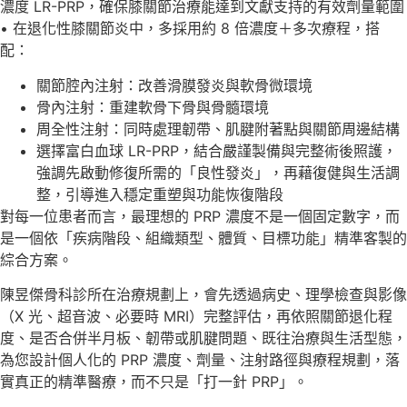
濃度 LR-PRP，確保膝關節治療能達到文獻支持的有效劑量範圍
• 在退化性膝關節炎中，多採用約 8 倍濃度＋多次療程，搭
配：
關節腔內注射：改善滑膜發炎與軟骨微環境
骨內注射：重建軟骨下骨與骨髓環境
周全性注射：同時處理韌帶、肌腱附著點與關節周邊結構
選擇富白血球 LR-PRP，結合嚴謹製備與完整術後照護，
強調先啟動修復所需的「良性發炎」，再藉復健與生活調
整，引導進入穩定重塑與功能恢復階段
對每一位患者而言，最理想的 PRP 濃度不是一個固定數字，而
是一個依「疾病階段、組織類型、體質、目標功能」精準客製的
綜合方案。
陳昱傑骨科診所在治療規劃上，會先透過病史、理學檢查與影像
（X 光、超音波、必要時 MRI）完整評估，再依照關節退化程
度、是否合併半月板、韌帶或肌腱問題、既往治療與生活型態，
為您設計個人化的 PRP 濃度、劑量、注射路徑與療程規劃，落
實真正的精準醫療，而不只是「打一針 PRP」。