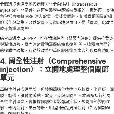
骨髓環境也深度參與病程。**骨內注射（intraosseous
injection）**是近年在再生醫學中逐漸被重視的一種路徑，其特
色包括直接將 PRP 注入軟骨下骨或骨髓腔，刺激骨髓間質幹細
胞活化與募集，改善軟骨下骨微環境與血流，從「骨源」處改善
軟骨負重環境
。
[8]
結合高濃度 LR-PRP，可在滑液腔內（關節內注射）提供抗發炎
與潤滑改善，骨內注射啟動深層結構修復
。這種由內而外
[5]
[8]
的整體性調整，有助於改善中重度膝關節炎患者的疼痛與功能。
4. 周全性注射（
Comprehensive
injection
）：立體地處理整個關節
單元
單點注射只處理局部，但膝關節退化往往涉及軟骨、半月板、滑
膜、韌帶、肌腱附著點、軟骨下骨與骨髓
。本診所採行的周
[8]
全性注射理念，會根據個別患者影像與症狀，規劃關節腔內注
射、骨內注射、重要韌帶、肌腱附著點周邊注射（如內側副韌
帶、髕腱附著處）。