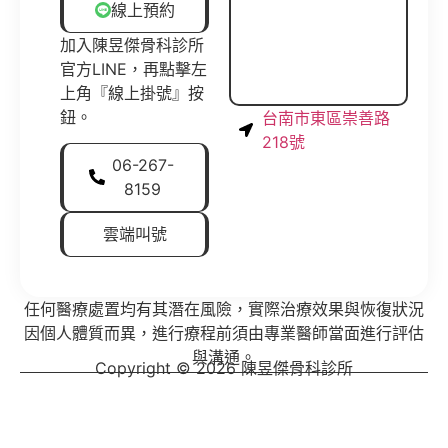
線上預約
加入陳昱傑骨科診所
官方LINE，再點擊左
上角『線上掛號』按
鈕。
台南市東區崇善路
218號
06-267-
8159
雲端叫號
任何醫療處置均有其潛在風險，實際治療效果與恢復狀況
因個人體質而異，進行療程前須由專業醫師當面進行評估
與溝通。
Copyright © 2026 陳昱傑骨科診所