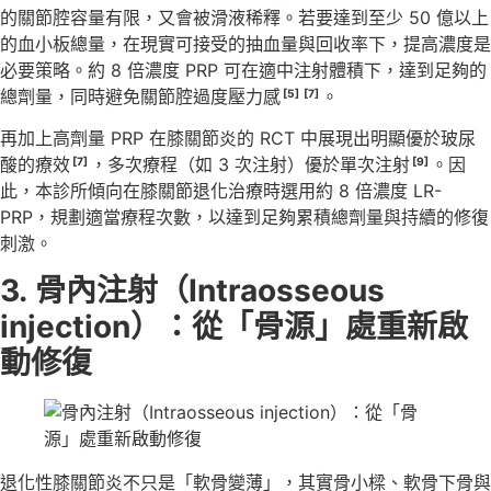
的關節腔容量有限，又會被滑液稀釋。若要達到至少 50 億以上
的血小板總量，在現實可接受的抽血量與回收率下，提高濃度是
必要策略。約 8 倍濃度 PRP 可在適中注射體積下，達到足夠的
總劑量，同時避免關節腔過度壓力感
。
[5]
[7]
再加上高劑量 PRP 在膝關節炎的 RCT 中展現出明顯優於玻尿
酸的療效
，多次療程（如 3 次注射）優於單次注射
。因
[7]
[9]
此，本診所傾向在膝關節退化治療時選用約 8 倍濃度 LR-
PRP，規劃適當療程次數，以達到足夠累積總劑量與持續的修復
刺激。
3.
骨內注射（
Intraosseous
injection
）：從「骨源」處重新啟
動修復
退化性膝關節炎不只是「軟骨變薄」，其實骨小樑、軟骨下骨與