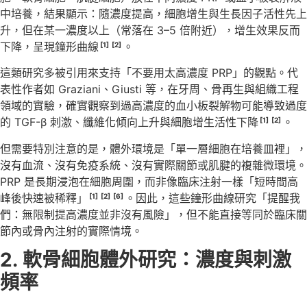
中培養，結果顯示：隨濃度提高，細胞增生與生長因子活性先上
升，但在某一濃度以上（常落在 3–5 倍附近），增生效果反而
下降，呈現鐘形曲線
。
[1]
[2]
這類研究多被引用來支持「不要用太高濃度 PRP」的觀點。代
表性作者如 Graziani、Giusti 等，在牙周、骨再生與組織工程
領域的實驗，確實觀察到過高濃度的血小板裂解物可能導致過度
的 TGF-β 刺激、纖維化傾向上升與細胞增生活性下降
。
[1]
[2]
但需要特別注意的是，體外環境是「單一層細胞在培養皿裡」，
沒有血流、沒有免疫系統、沒有實際關節或肌腱的複雜微環境。
PRP 是長期浸泡在細胞周圍，而非像臨床注射一樣「短時間高
峰後快速被稀釋」
。因此，這些鐘形曲線研究「提醒我
[1]
[2]
[6]
們：無限制提高濃度並非沒有風險」，但不能直接等同於臨床關
節內或骨內注射的實際情境。
2.
軟骨細胞體外研究：濃度與刺激
頻率