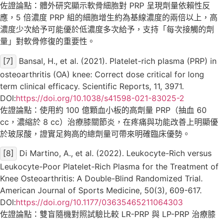
佐證論點：體外研究顯示軟骨細胞對 PRP 呈現劑量依賴性反
應，5 倍濃度 PRP 組的細胞增生約為基線濃度的兩倍以上，高
濃度少次給予可能優於低濃度多次給予，支持「每次接觸的劑
量」對軟骨修復的重要性。
[7]
Bansal, H., et al. (2021). Platelet-rich plasma (PRP) in
osteoarthritis (OA) knee: Correct dose critical for long
term clinical efficacy. Scientific Reports, 11, 3971.
DOI:
https://doi.org/10.1038/s41598-021-83025-2
佐證論點：使用約 100 億顆血小板的高劑量 PRP（抽血 60
cc，濃縮於 8 cc）治療膝關節炎，在疼痛與功能改善上明顯優
於玻尿酸，證實足夠高的總劑量可帶來明確臨床優勢。
[8]
Di Martino, A., et al. (2022). Leukocyte-Rich versus
Leukocyte-Poor Platelet-Rich Plasma for the Treatment of
Knee Osteoarthritis: A Double-Blind Randomized Trial.
American Journal of Sports Medicine, 50(3), 609-617.
DOI:
https://doi.org/10.1177/03635465211064303
佐證論點：雙盲隨機對照試驗比較 LR-PRP 與 LP-PRP 治療膝