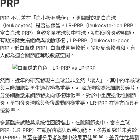
PRP
PRP 不只差在「血小板有幾倍」，更關鍵的是白血球
（leukocytes）是否被保留。LR-PRP（leukocyte-rich PRP，
富白血球 PRP）含較多單核球與中性球，初期促發炎較明顯，
有助清除受損組織與啟動修復；LP-PRP（leukocyte-poor
PRP，低白血球 PRP）白血球含量較低，發炎反應較溫和，有
人認為適合關節腔等較敏感空間。
然而，近年的研究發現白血球並非全然「壞人」，其中的單核球
與巨噬細胞對再生過程極為重要，可協助清除壞死細胞與碎片，
分泌細胞激素調節發炎向修復轉化
。對於中重度退化性關節
[8]
炎，早期發炎清除與修復啟動同樣重要，LR-PRP 在這方面具有
優勢
。
[8]
多篇臨床試驗與系統性回顧指出，在膝關節炎中，富白血球
PRP（LR-PRP）在緩解疼痛與改善功能上，多數研究並未劣於
LP-PRP，甚至在部分患者族群中效果更佳
。差異往往與製
[5]
[8]