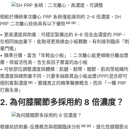
相較於傳統單次離心 PRP 系統僅能達到約 2–4 倍濃度，SH
PRP 二次離心技術具有以下優勢
：
[4]
[5]
• 更高濃度與劑量：可穩定製備出約 6–8 倍全血濃度的 PRP，
在相同抽血量下，能取得更高總血小板顆數，有利達到臨床「劑
量門檻」
• 精準分層，富含「年輕血小板」：二次離心能更細緻分離血漿
層，保留活性高、含生長因子豐富的血小板
• 可依部位調整濃度與體積：肌腱、韌帶、關節、肌肉等組織所
需濃度與總劑量不同，只要多抽取貧血小板血漿(PPP)混合即可
個別客製濃度
，實踐真正的精準醫療概念，而非「一種 PRP
[8]
打遍全身」
2.
為何膝關節多採用約
8
倍濃度？
根據前述劑量–反應概念與相關臨床分析
，退化性膝關節炎
[4]
[5]