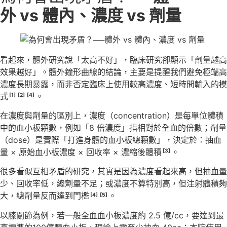
外 vs 體內、濃度 vs 劑量
看起來，體外研究說「太高不好」，臨床研究卻顯示「劑量越高
效果越好」。體外鐘形曲線的結論，主要是提醒我們避免極端高
濃度長期暴露，而非否定臨床上使用較高濃度、短時間輸入的模
式
。
[1]
[2]
[4]
在濃度與劑量的區別上，濃度（concentration）是每單位體積
中的血小板顆數，例如「8 倍濃度」指相對於全血的倍數；劑量
（dose）是實際「打進身體的血小板總顆數」，決定於：抽血
量 × 原始血小板濃度 × 回收率 × 濃縮後體積
。
[3]
很多看似互相矛盾的研究，其實是因為濃度看起來高，但抽血量
少、回收率低，總劑量不足；或濃度不算特別高，但注射體積夠
大，總劑量反而達到門檻
。
[4]
[5]
以膝關節為例，若一般全血血小板濃度約 2.5 億/cc，要達到最