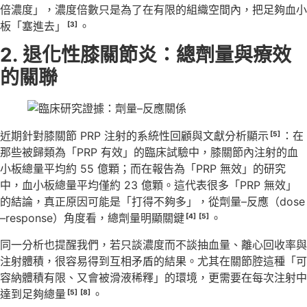
倍濃度」，濃度倍數只是為了在有限的組織空間內，把足夠血小
板「塞進去」
。
[3]
2.
退化性膝關節炎：總劑量與療效
的關聯
近期針對膝關節 PRP 注射的系統性回顧與文獻分析顯示
：在
[5]
那些被歸類為「PRP 有效」的臨床試驗中，膝關節內注射的血
小板總量平均約 55 億顆；而在報告為「PRP 無效」的研究
中，血小板總量平均僅約 23 億顆。這代表很多「PRP 無效」
的結論，真正原因可能是「打得不夠多」，從劑量–反應（dose
–response）角度看，總劑量明顯關鍵
。
[4]
[5]
同一分析也提醒我們，若只談濃度而不談抽血量、離心回收率與
注射體積，很容易得到互相矛盾的結果。尤其在關節腔這種「可
容納體積有限、又會被滑液稀釋」的環境，更需要在每次注射中
達到足夠總量
。
[5]
[8]