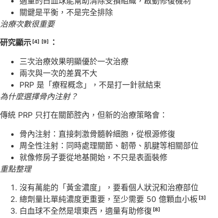
適量的白血球能幫助清除受損組織，啟動修復機制
關鍵是平衡，不是完全排除
治療次數很重要
研究顯示
：
[4]
[9]
三次治療效果明顯優於一次治療
兩次與一次的差異不大
PRP 是「療程概念」，不是打一針就結束
為什麼選擇骨內注射？
傳統 PRP 只打在關節腔內，但新的治療策略會：
骨內注射：直接刺激骨髓幹細胞，從根源修復
周全性注射：同時處理關節、韌帶、肌腱等相關部位
就像修房子要從地基開始，不只是表面裝修
重點整理
沒有萬能的「黃金濃度」，要看個人狀況和治療部位
總劑量比單純濃度更重要，至少需要 50 億顆血小板
[3]
白血球不全然是壞東西，適量有助修復
[8]