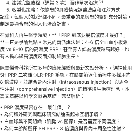
建議完整療程（通常 3 次）而非單次治療
[9]
客製化策略：依據您的具體情況調整濃度和注射方式
記住，每個人的狀況都不同，最重要的是與您的醫師充分討論，
制定最適合您的個人化治療計畫。
在骨科與再生醫學領域，**「PRP 到底要幾倍濃度才最好？」
**一直是爭論焦點。常見的兩派說法是：4–6 倍全血血小板濃
度 vs 8–10 倍的高濃度 PRP，甚至有人認為濃度越高越好，也
有人擔心過高濃度反而抑制細胞生長。
陳昱傑骨科診所在多年的臨床經驗與最新文獻分析下，選擇使用
SH PRP 二次離心LR-PRP 系統，在膝關節退化治療中多採用約
8 倍濃度，並結合骨內注射（intraosseous injection）與周全
性注射（comprehensive injection）的精準增生治療理念。本
篇文章將以科學文獻為基礎，完整解析：
• PRP 濃度是否存在「最佳值」？
• 為何體外研究與臨床研究結論看起來互相矛盾？
• 白血球與不同組織（肌腱 vs 關節）是否需要不同濃度？
• 為何本診所選擇 SH PRP、8 倍濃度與骨內＋周全性注射？