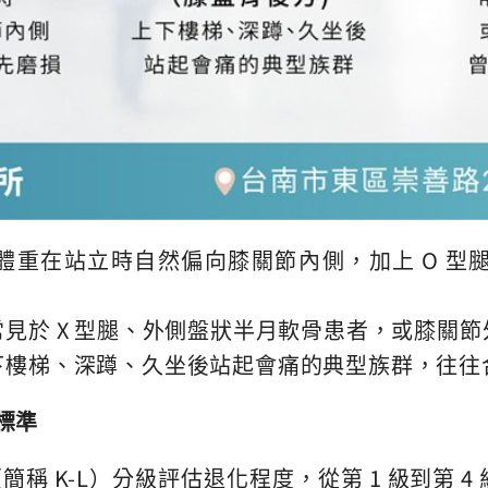
體重在站立時自然偏向膝關節內側，加上 O 型
常見於 X 型腿、外側盤狀半月軟骨患者，或膝關
下樓梯、深蹲、久坐後站起會痛的典型族群，往往
標準
nce（簡稱 K-L）分級評估退化程度，從第 1 級到第