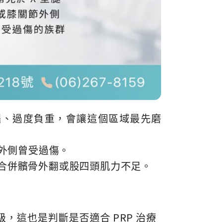
腿、過度負重，會讓這個區域最先磨
節外側曾受過傷。
合併髕骨外翻或股四頭肌力不足。
 4 級，這也是判斷是否適合 PRP 治療